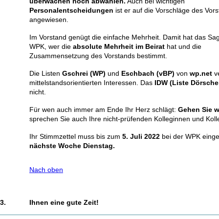
überwachen noch abwählen.
Auch bei wichtigen
Personalentscheidungen
ist er auf die Vorschläge des Vor
angewiesen.
Im Vorstand genügt die einfache Mehrheit. Damit hat das Sag
WPK, wer die
absolute Mehrheit im Beirat
hat und die
Zusammensetzung des Vorstands bestimmt.
Die Listen
Gschrei (WP)
und
Eschbach (vBP)
von
wp.net
v
mittelstandsorientierten Interessen. Das
IDW (Liste Dörschel
nicht.
Für wen auch immer am Ende Ihr Herz schlägt:
Gehen Sie w
sprechen Sie auch Ihre nicht-prüfenden Kolleginnen und Koll
Ihr Stimmzettel muss bis zum
5. Juli 2022
bei der WPK eing
nächste Woche Dienstag.
Nach oben
3.
Ihnen eine gute Zeit!