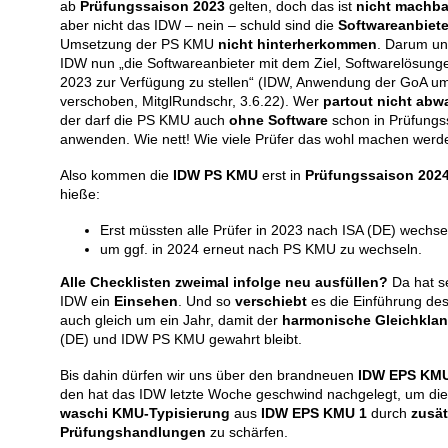
ab
Prüfungssaison 2023
gelten, doch das ist
nicht machba
aber nicht das IDW – nein – schuld sind die
Softwareanbiete
Umsetzung der PS KMU
nicht hinterherkommen
. Darum un
IDW nun „die Softwareanbieter mit dem Ziel, Softwarelösunge
2023 zur Verfügung zu stellen“ (IDW, Anwendung der GoA um
verschoben, MitglRundschr, 3.6.22). Wer
partout nicht abw
der darf die PS KMU auch
ohne Software
schon in Prüfungs
anwenden. Wie nett! Wie viele Prüfer das wohl machen werd
Also kommen die
IDW PS KMU
erst in
Prüfungssaison 202
hieße:
Erst müssten alle Prüfer in 2023 nach ISA (DE) wechse
um ggf. in 2024 erneut nach PS KMU zu wechseln.
Alle Checklisten zweimal infolge neu ausfüllen?
Da hat s
IDW ein
Einsehen
. Und so
verschiebt
es die Einführung de
auch gleich um ein Jahr, damit der
harmonische Gleichkla
(DE) und IDW PS KMU gewahrt bleibt.
Bis dahin dürfen wir uns über den brandneuen
IDW EPS KMU
den hat das IDW letzte Woche geschwind nachgelegt, um di
waschi KMU-Typisierung
aus
IDW EPS KMU 1
durch
zusät
Prüfungshandlungen
zu schärfen.