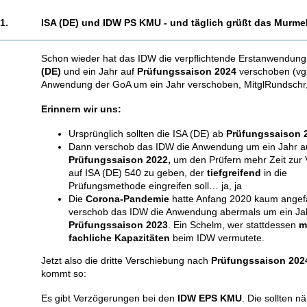
1.
ISA (DE) und IDW PS KMU - und täglich grüßt das Murmel
Schon wieder hat das IDW die verpflichtende Erstanwendung
(DE)
und ein Jahr auf
Prüfungssaison 2024
verschoben (vgl
Anwendung der GoA um ein Jahr verschoben, MitglRundschr,
Erinnern wir uns:
Ursprünglich sollten die ISA (DE) ab
Prüfungssaison 
Dann verschob das IDW die Anwendung um ein Jahr a
Prüfungssaison 2022,
um den Prüfern mehr Zeit zur 
auf ISA (DE) 540 zu geben, der
tiefgreifend
in die
Prüfungsmethode eingreifen soll… ja, ja
Die
Corona-Pandemie
hatte Anfang 2020 kaum angef
verschob das IDW die Anwendung abermals um ein Ja
Prüfungssaison 2023
. Ein Schelm, wer stattdessen
m
fachliche Kapazitäten
beim IDW vermutete.
Jetzt also die dritte Verschiebung nach
Prüfungssaison 202
kommt so:
Es gibt Verzögerungen bei den
IDW EPS KMU
. Die sollten n