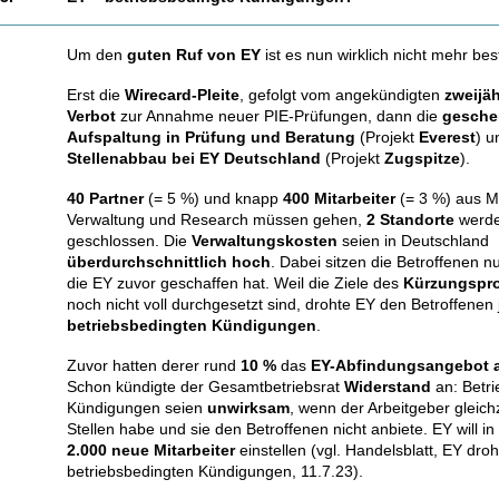
Um den
guten
Ruf von EY
ist es nun wirklich nicht mehr best
Erst die
Wirecard-Pleite
, gefolgt vom angekündigten
zweijä
Verbot
zur Annahme neuer PIE-Prüfungen, dann die
geschei
Aufspaltung in Prüfung und Beratung
(Projekt
Everest
) u
Stellenabbau bei EY
Deutschland
(Projekt
Zugspitze
).
40 Partner
(= 5 %) und knapp
400 Mitarbeiter
(= 3 %) aus M
Verwaltung und Research müssen gehen,
2 Standorte
werd
geschlossen. Die
Verwaltungskosten
seien in Deutschland
überdurchschnittlich hoch
. Dabei sitzen die Betroffenen nu
die EY zuvor geschaffen hat. Weil die Ziele des
Kürzungspr
noch nicht voll durchgesetzt sind, drohte EY den Betroffenen j
betriebsbedingten Kündigungen
.
Zuvor hatten derer rund
10 %
das
EY-Abfindungsangebot
Schon kündigte der Gesamtbetriebsrat
Widerstand
an: Betri
Kündigungen seien
unwirksam
, wenn der Arbeitgeber gleichz
Stellen habe und sie den Betroffenen nicht anbiete. EY will i
2.000 neue Mitarbeiter
einstellen (vgl. Handelsblatt, EY droh
betriebsbedingten Kündigungen, 11.7.23).