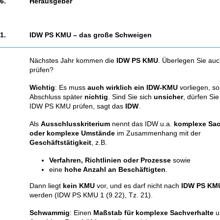
6.
Herausgeber
1.
IDW PS KMU – das große Schweigen
Nächstes Jahr kommen die
IDW PS KMU
. Überlegen Sie au
prüfen?
Wichtig
: Es muss
auch wirklich ein IDW-KMU
vorliegen, son
Abschluss später
nichtig
. Sind Sie sich
unsicher
, dürfen Si
IDW PS KMU prüfen, sagt das
IDW
.
Als
Ausschlusskriterium
nennt das IDW u.a.
komplexe Sac
oder komplexe Umstände
im Zusammenhang mit der
Geschäftstätigkeit
, z.B.
Verfahren, Richtlinien oder Prozesse
sowie
eine
hohe Anzahl an Beschäftigten
.
Dann liegt
kein KMU
vor, und es darf nicht nach
IDW PS KM
werden (IDW PS KMU 1 (9.22), Tz. 21).
Schwammig
: Einen
Maßstab für komplexe Sachverhalte
u