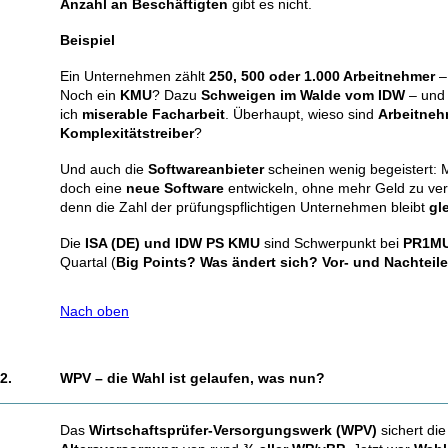
Anzahl an Beschäftigten
gibt es nicht.
Beispiel
Ein Unternehmen zählt
250, 500 oder 1.000 Arbeitnehmer
–
Noch ein
KMU
? Dazu
Schweigen im Walde vom IDW
– und
ich
miserable Facharbeit
. Überhaupt, wieso sind
Arbeitneh
Komplexitätstreiber
?
Und auch die
Softwareanbieter
scheinen wenig begeistert: 
doch eine
neue Software
entwickeln, ohne mehr Geld zu ver
denn die Zahl der prüfungspflichtigen Unternehmen bleibt
gl
Die
ISA (DE) und IDW PS KMU
sind Schwerpunkt bei
PR1M
Quartal (
Big Points? Was ändert sich? Vor- und Nachteil
Nach oben
2.
WPV – die Wahl ist gelaufen, was nun?
Das
Wirtschaftsprüfer-Versorgungswerk (WPV)
sichert die