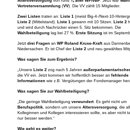
Altersversorgung
von rund
¾ aller WP/vBP
. Jetzt war
Wahl
Vertreterversammlung
(
VV
). Die VV zählt 15 Mitglieder.
Zwei Listen
traten an:
Liste 1
(meist Big-4-/Next-10-Hinterg
Liste 2
(Mittelstand).
Liste 1
gewann mit 10 Sitzen.
Liste 2
h
und wird durch Nachrücker einen 5. Sitz bekommen. Die
Wahlbeteiligung
lag bei 27 %.
Erste Sitzung
ist im Septemb
Jetzt
drei Fragen
an
WP Roland Kruse-Kraft
aus Dannenbe
Niedersachen. Er ist Chef der
Liste 2
und neu gewähltes Mitg
Was sagen Sie zum Ergebnis?
„Unsere
Liste 2
zog nach 5 Jahren
außerparlamentarischer
die VV ein. Jetzt kommen wir hoffentlich besser an
fehlende
Informationen
wie z.B. Vergütungen der Fondsmanager her
Was sagen Sie zur Wahlbeteiligung?
„Die geringe Wahlbeteiligung
verwundert
. Es geht nicht um
Berufspolitik
, sondern um unsere
Altersversorgung
, die al
Kolleginnen und Kollegen interessieren sollte, es aber nicht t
nur besser werden.“
Wie geht es weiter?