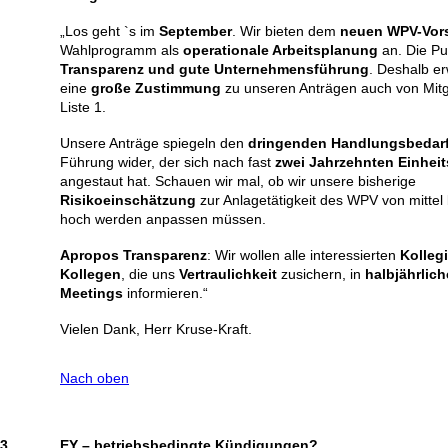
„Los geht `s im
September
. Wir bieten dem
neuen WPV-Vor
Wahlprogramm als
operationale Arbeitsplanung
an. Die Pu
Transparenz und
gute Unternehmensführung
. Deshalb er
eine
große Zustimmung
zu unseren Anträgen auch von Mitg
Liste 1.
Unsere Anträge spiegeln den
dringenden Handlungsbedar
Führung wider, der sich nach fast
zwei Jahrzehnten Einheit
angestaut hat. Schauen wir mal, ob wir unsere bisherige
Risikoeinschätzung
zur Anlagetätigkeit des WPV von mittel 
hoch werden anpassen müssen.
Apropos Transparenz
: Wir wollen alle interessierten
Kolleg
Kollegen
, die uns
Vertraulichkeit
zusichern, in
halbjährlic
Meetings
informieren.“
Vielen Dank, Herr Kruse-Kraft.
Nach oben
3.
EY – betriebsbedingte Kündigungen?