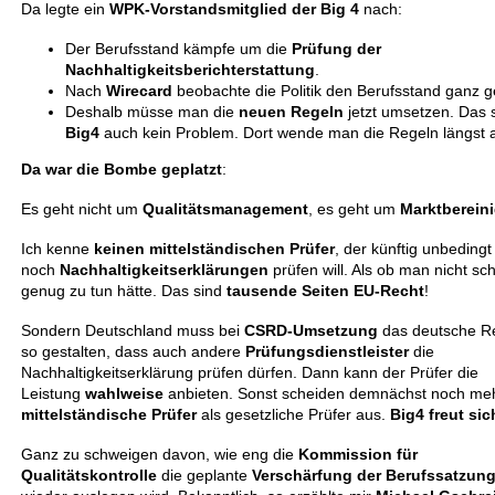
Da legte ein
WPK-Vorstandsmitglied der Big 4
nach:
Der Berufsstand kämpfe um die
Prüfung der
Nachhaltigkeitsberichterstattung
.
Nach
Wirecard
beobachte die Politik den Berufsstand ganz 
Deshalb müsse man die
neuen Regeln
jetzt umsetzen. Das s
Big4
auch kein Problem. Dort wende man die Regeln längst 
Da war die Bombe geplatzt
:
Es geht nicht um
Qualitätsmanagement
, es geht um
Marktberein
Ich kenne
keinen mittelständischen Prüfer
, der künftig unbeding
noch
Nachhaltigkeitserklärungen
prüfen will. Als ob man nicht sc
genug zu tun hätte. Das sind
tausende Seiten
EU-Recht
!
Sondern Deutschland muss bei
CSRD-Umsetzung
das deutsche R
so gestalten, dass auch andere
Prüfungsdienstleister
die
Nachhaltigkeitserklärung prüfen dürfen. Dann kann der Prüfer die
Leistung
wahlweise
anbieten. Sonst scheiden demnächst noch me
mittelständische Prüfer
als gesetzliche Prüfer aus.
Big4 freut sic
Ganz zu schweigen davon, wie eng die
Kommission für
Qualitätskontrolle
die geplante
Verschärfung der Berufssatzun