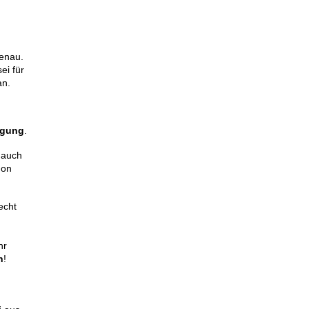
genau.
ei für
an.
igung
.
t auch
hon
echt
hr
h
!
g