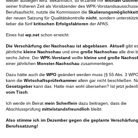
wieder auslegen wird. Bekanntlich, so erzählte mir
Michael Gschre
seiner früheren Zeit als Vorsitzender des WPK-Vorstandsausschuss
Berufsaufsicht, nutzte die Kommission die
Skalierungsmöglichkei
der neuen Satzung für Qualitätskontrolle
nicht
, sondern unterstützt
lieber die fünf
kritischen Erfolgsfaktoren
der APAS.
Eines hat
wp.net
schon erreicht:
Die Verschärfung der Nachschau ist abgeblasen
.
Aktuell
gibt e
jährliche
kleine Nachschau
und eine
große Nachschau
alle drei b
sechs Jahre. Der
WPK-Vorstand
wollte
kleine und große Nachs
einer jährlichen
Monster-Nachschau
zusammenlegen.
Dazu hätte auch die
WPO
geändert werden muss (§ 55 Abs. 3 WPO
kann die
Wirtschaftsprüferkammer
allein gar nicht beschließen. N
Gesetzgeber
kann das. Hatte man wohl übersehen? Ist jetzt jedenfa
vom Tisch
.
Ich werde im Beirat
mein Scherflein
dazu beitragen, dass die
Abschlussprüfung
mittelstandsfreundlich
bleibt.
Also stimme ich im Dezember gegen die geplante Verschärfung
Berufssatzung!