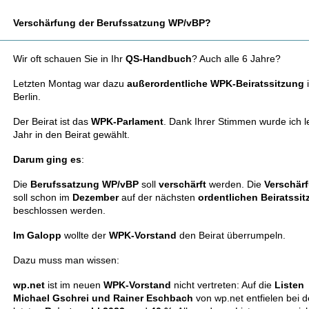
Verschärfung der Berufssatzung WP/vBP?
Wir oft schauen Sie in Ihr
QS-Handbuch
? Auch alle 6 Jahre?
Letzten Montag war dazu
außerordentliche WPK-Beiratssitzung
Berlin.
Der Beirat ist das
WPK-Parlament
. Dank Ihrer Stimmen wurde ich l
Jahr in den Beirat gewählt.
Darum ging es
:
Die
Berufssatzung WP/vBP
soll
verschärft
werden. Die
Verschär
soll schon im
Dezember
auf der nächsten
ordentlichen Beiratssi
beschlossen werden.
Im Galopp
wollte der
WPK-Vorstand
den Beirat überrumpeln.
Dazu muss man wissen:
wp.net
ist im neuen
WPK-Vorstand
nicht vertreten: Auf die
Listen
Michael Gschrei und Rainer Eschbach
von wp.net entfielen bei d