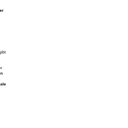
er
gibt
er
in
nale