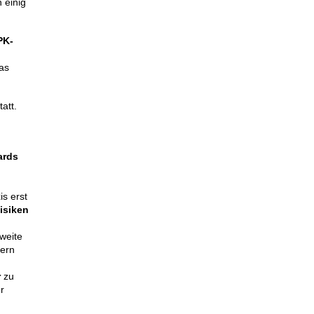
 einig
K-
as
att.
ards
is erst
isiken
weite
dern
r
zu
ur