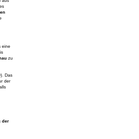
i
aus
es
ten
e
s eine
is
chau
zu
). Das
ur der
lls
 der