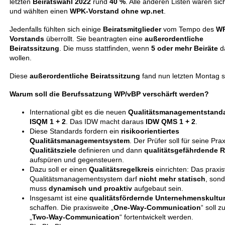
letzten
Beiratswahl 2022
rund
40 %
. Alle anderen Listen waren sich
und wählten einen
WPK-Vorstand ohne wp.net
.
Jedenfalls fühlten sich einige
Beiratsmitglieder
vom Tempo des
WP
Vorstands
überrollt. Sie beantragten eine
außerordentliche
Beiratssitzung
. Die muss stattfinden, wenn
5 oder mehr Beiräte
d
wollen.
Diese
außerordentliche Beiratssitzung
fand nun letzten Montag st
Warum soll die Berufssatzung WP/vBP verschärft werden?
International gibt es die neuen
Qualitätsmanagementstand
ISQM 1 + 2
. Das IDW macht daraus
IDW QMS 1 + 2
.
Diese Standards fordern ein
risikoorientiertes
Qualitätsmanagementsystem
. Der Prüfer soll für seine Prax
Qualitätsziele
definieren und dann
qualitätsgefährdende R
aufspüren und gegensteuern.
Dazu soll er einen
Qualitätsregelkreis
einrichten: Das praxis
Qualitätsmanagementsystem darf
nicht mehr statisch
, son
muss
dynamisch und proaktiv
aufgebaut sein.
Insgesamt ist eine
qualitätsfördernde Unternehmenskultu
schaffen. Die praxisweite „
One-Way-Communication
“ soll z
„
Two-Way-Communication
“ fortentwickelt werden.