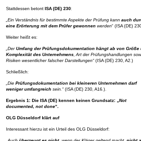
Stattdessen betont
ISA (DE) 230
:
„Ein Verständnis für bestimmte Aspekte der Prüfung kann
auch dur
eine Erörterung mit dem Prüfer gewonnen
werden
“ (ISA (DE) 230
Weiter heißt es:
„Der
Umfang der Prüfungsdokumentation
hängt ab von Größe
Komplexität des Unternehmens
, Art der Prüfungshandlungen sow
Risiken wesentlicher falscher Darstellungen“
(ISA (DE) 230, A2.)
Schließlich:
„Die
Prüfungsdokumentation bei kleineren Unternehmen
darf
weniger umfangreich
sein.“
(ISA (DE) 230, A16.).
Ergebnis 1: Die ISA (DE) kennen keinen Grundsatz: „
Not
documented, not done
“.
OLG Düsseldorf klärt auf
Interessant hierzu ist ein Urteil des OLG Düsseldorf:
„Auch
überzeugt es nicht
, wenn der Kläger geltend macht,
nicht 