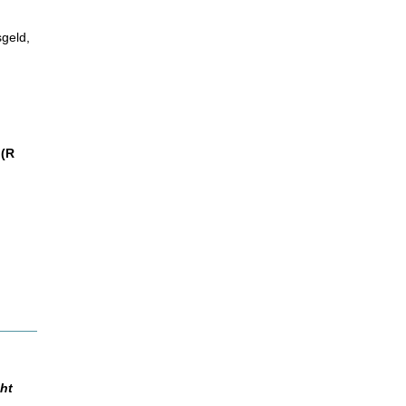
geld,
 (R
cht