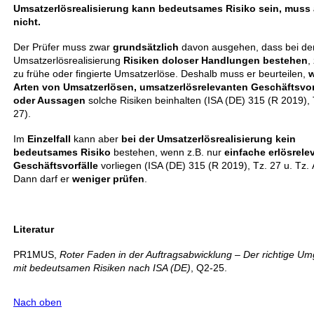
Umsatzerlösrealisierung kann bedeutsames Risiko sein, muss 
nicht.
Der Prüfer muss zwar
grundsätzlich
davon ausgehen, dass bei de
Umsatzerlösrealisierung
Risiken doloser Handlungen bestehen
,
zu frühe oder fingierte Umsatzerlöse. Deshalb muss er beurteilen,
w
Arten von Umsatzerlösen, umsatzerlösrelevanten Geschäftsvor
oder Aussagen
solche Risiken beinhalten (ISA (DE) 315 (R 2019), 
27).
Im
Einzelfall
kann aber
bei der Umsatzerlösrealisierung kein
bedeutsames Risiko
bestehen, wenn z.B. nur
einfache erlösrele
Geschäftsvorfälle
vorliegen (ISA (DE) 315 (R 2019), Tz. 27 u. Tz. 
Dann darf er
weniger prüfen
.
Literatur
PR1MUS,
Roter Faden in der Auftragsabwicklung – Der richtige U
mit bedeutsamen Risiken nach ISA (DE)
, Q2-25.
Nach oben