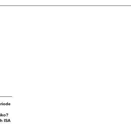
riode
siko?
h ISA