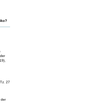
siko?
s
oder
19),
 Tz. 27
 der