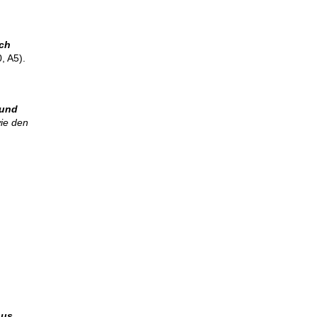
ch
, A5).
 und
ie den
aus