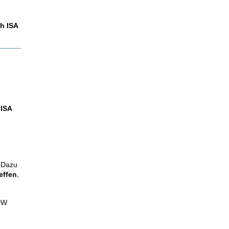
h ISA
d
ISA
 Dazu
effen
,
IDW