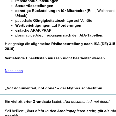
Pensionsrückstellungen
Steuerrückstellungen
sonstige Rückstellungen für
Mitarbeiter
(Boni, Weihnachts
Urlaub)
pauschale
Gängigkeitsabschläge
auf Vorräte
Wertberichtigungen auf Forderungen
einfache
ARAP/PRAP
planmäßige Abschreibungen nach den
AfA-Tabellen
.
Hier genügt die
allgemeine Risikobeurteilung nach ISA (DE) 315
2019)
.
Vertiefende Checklisten müssen nicht bearbeitet werden.
Nach oben
„Not documented, not done“ – der Mythos schlechthin
Ein
viel zitierter Grundsatz
lautet: „
Not documented, not done.
“
Soll heißen: „
Was nicht in den Arbeitspapieren steht, gilt als ni
geprüft
.
“