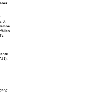
aber
r
 z.B.
elche
fällen
Tz.
vante
A31).
mgang