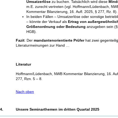
Umsatzerlöse
zu buchen. Tatsächlich wird diese
Mind
m.E. zurecht vertreten (vgl. Hoffmann/Lüdenbach, NW
Kommentar Bilanzierung, 16. Aufl. 2025, § 277, Rz. 8).
In beiden Fällen – Umsatzerlöse oder sonstige betriebl
– könnte der Verkauf als
Ertrag von außergewöhnlic
Größenordnung oder Bedeutung
anzugeben sein (§
HGB).
Fazit
: Der
mandantenorientierte Prüfer
hat zwei gegenteili
Literaturmeinungen zur Hand …
Literatur
Hoffmann/Lüdenbach, NWB Kommentar Bilanzierung, 16. Aufl
277, Rzn. 5 – 8.
Nach oben
4.
Unsere Seminarthemen im dritten Quartal 2025