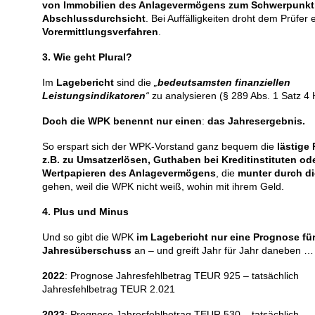
von Immobilien des Anlagevermögens zum Schwerpunkt 
Abschlussdurchsicht
. Bei Auffälligkeiten droht dem Prüfer 
Vorermittlungsverfahren
.
3. Wie geht Plural?
Im
Lagebericht
sind die
„
bedeutsamsten finanziellen
Leistungsindikatoren
“
zu analysieren (§ 289 Abs. 1 Satz 4
Doch die WPK benennt nur einen
:
das Jahresergebnis.
So erspart sich der WPK-Vorstand ganz bequem die
lästige
z.B. zu Umsatzerlösen, Guthaben bei Kreditinstituten od
Wertpapieren des Anlagevermögens
, die
munter durch d
gehen, weil die WPK nicht weiß, wohin mit ihrem Geld.
4. Plus und Minus
Und so gibt die WPK
im Lagebericht
nur eine Prognose für
Jahresüberschuss
an – und greift Jahr für Jahr daneben …
2022
: Prognose Jahresfehlbetrag
TEUR 925 – tatsächlich
Jahresfehlbetrag TEUR 2.021
2023
: Prognose Jahresfehlbetrag
TEUR 530 – tatsächlich