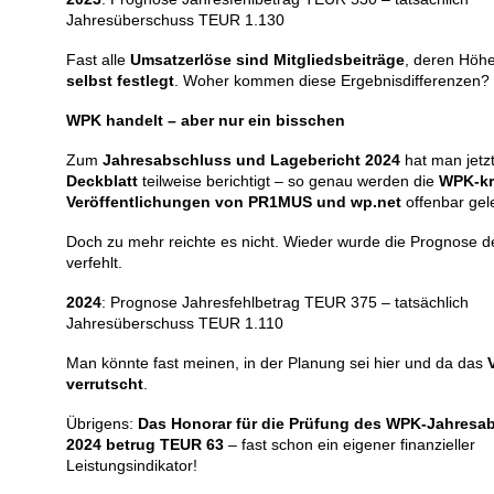
Jahresüberschuss TEUR 1.130
Fast alle
Umsatzerlöse sind Mitgliedsbeiträge
, deren Höh
selbst festlegt
. Woher kommen diese Ergebnisdifferenzen?
WPK handelt – aber nur ein bisschen
Zum
Jahresabschluss und Lagebericht 2024
hat man jetz
Deckblatt
teilweise berichtigt – so genau werden die
WPK-kr
Veröffentlichungen von PR1MUS und wp.net
offenbar gel
Doch zu mehr reichte es nicht. Wieder wurde die Prognose de
verfehlt.
2024
: Prognose Jahresfehlbetrag
TEUR 375 – tatsächlich
Jahresüberschuss TEUR 1.110
Man könnte fast meinen, in der Planung sei hier und da das
verrutscht
.
Übrigens:
Das Honorar für die Prüfung des WPK-Jahresa
2024 betrug TEUR 63
– fast schon ein eigener finanzieller
Leistungsindikator!