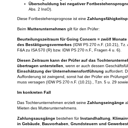
Überschuldung bei negativer Fortbestehensprogn
Abs. 2 InsO).
Diese Fortbestehensprognose ist eine
Zahlungsfähigkeits
Beim
Mutterunternehmen
gilt für den Prüfer:
Beurteilungszeitraum für Going Concern =
zwölf Monate
des Bestätigungsvermerkes
(IDW PS 270 n.F. (10.21), Tz.
F&A zu ISA 570 (R) bzw. IDW PS 270 n.F., Fragen 4 u. 6).
Diesen Zeitraum kann der Prüfer
auf das Tochteruntern
übertragen unterstellen
, wenn er auch dessen Geschäftsfü
Einschätzung der Unternehmensfortführung
auffordert. D
Aufforderung ist zwingend, sonst hat der Prüfer ein Prüfun
muss versagen (IDW PS 270 n.F. (10.21)., Tzn. 5 u. 29 sowie
Im konkreten Fall
Das Tochterunternehmen erzielt seine
Zahlungseingänge
al
Mieten des Mutterunternehmens.
Zahlungsausgänge
bestehen für
Instandhaltung
,
Klimain
in Gebäude
,
Bauvorhaben
,
Grundsteuern und Gewerbes