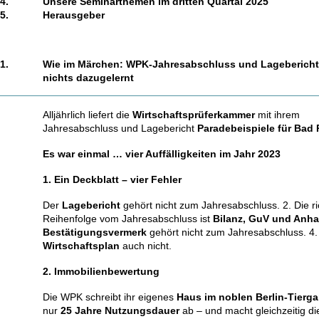
4.
Unsere Seminarthemen im dritten Quartal 2025
5.
Herausgeber
1.
Wie im Märchen: WPK-Jahresabschluss und Lagebericht 
nichts dazugelernt
Alljährlich liefert die
Wirtschaftsprüferkammer
mit ihrem
Jahresabschluss und Lagebericht
Paradebeispiele für Bad 
Es war einmal … vier Auffälligkeiten im Jahr 2023
1. Ein Deckblatt – vier Fehler
Der
Lagebericht
gehört nicht zum Jahresabschluss. 2. Die ri
Reihenfolge vom Jahresabschluss ist
Bilanz, GuV und Anh
Bestätigungsvermerk
gehört nicht zum Jahresabschluss. 4.
Wirtschaftsplan
auch nicht.
2. Immobilienbewertung
Die WPK schreibt ihr eigenes
Haus
im noblen Berlin-Tierga
nur
25 Jahre Nutzungsdauer
ab – und macht gleichzeitig d