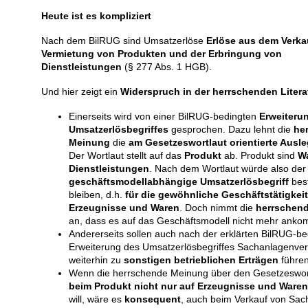
Heute ist es kompliziert
Nach dem BilRUG sind Umsatzerlöse
Erlöse aus dem Verka
Vermietung von Produkten und der Erbringung von
Dienstleistungen
(§ 277 Abs. 1 HGB).
Und hier zeigt ein
Widerspruch
in der
herrschenden
Liter
Einerseits wird von einer BilRUG-bedingten
Erweiteru
Umsatzerlösbegriffes
gesprochen. Dazu lehnt die
he
Meinung
die
am Gesetzeswortlaut orientierte Ausl
Der Wortlaut stellt auf das
Produkt
ab. Produkt sind
W
Dienstleistungen
. Nach dem Wortlaut würde also der
geschäftsmodellabhängige Umsatzerlösbegriff
bes
bleiben, d.h.
für die gewöhnliche Geschäftstätigkeit
Erzeugnisse und Waren
. Doch nimmt die
herrschen
an, dass es auf das Geschäftsmodell nicht mehr anko
Andererseits sollen auch nach der erklärten BilRUG-b
Erweiterung des Umsatzerlösbegriffes Sachanlagenve
weiterhin zu
sonstigen betrieblichen Erträgen
führen
Wenn die herrschende Meinung über den Gesetzeswort
beim Produkt nicht nur auf Erzeugnisse und Ware
will, wäre es
konsequent
, auch beim Verkauf von Sa